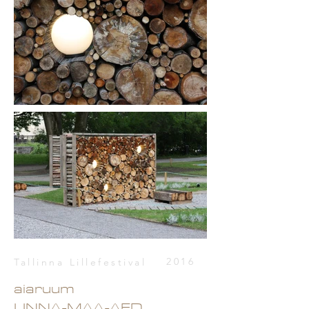
2016
Tallinna Lillefestival
aiaruum
LINNA-MAA-AED