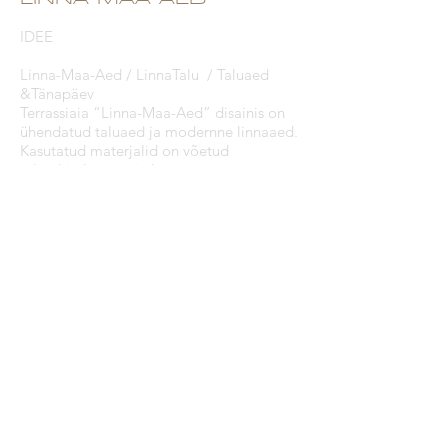
IDEE
Linna-Maa-Aed / LinnaTalu / Taluaed
&Tänapäev
Terrassiaia “Linna-Maa-Aed” disainis on
ühendatud taluaed ja modernne linnaaed.
Kasutatud materjalid on võetud
taluarhitektuurist ja kompositsioon on
loodud kaasaegse arhitektuuri,
urbanistliku linnaruumi võtmes.
Minimalistliku kujundusega olemiseruumis
saab nautida poolavatud aiaruumi
vaateid, mis muutuvad olenevalt
vaatekohast vertikaalsetest
proportsioonidest, faktuurirütmidest ja
värvinüanssidest.
Kujunduse printsiip põhineb kuldlõike –
2/3, 3/5, 5/8 proportsioonidel. Aia
geomeetria lähtub maa-ala külgede
kuldlõikelisest jagamisest ja vertikaalsete
ning horisontaalsete liinide liikumisest.