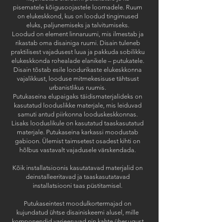
pisematele kõigusoojastele loomadele. Ruum
on elukeskkond, kus on loodud tingimused
eluks, paljunemiseks ja talvitumiseks.
Loodud on element linnaruumi, mis ilmestab ja
rikastab oma disainiga ruumi. Disain tuleneb
praktilisest vajadusest luua ja pakkuda sobilikku
elukeskkonda rohealade elanikele – putukatele.
Disain tõstab esile loodurikaste elukeskkonna
vajalikkust, looduse mitmekesisuse tähtsust
urbanistlikus ruumis.
Putukaseina elupaigaks täidismaterjalideks on
kasutatud looduslikke materjale, mis leiduvad
samuti antud piirkonna looduskeskkonnas.
Lisaks looduslikule on kasutatud taaskasutatud
materjale. Putukaseina karkassi moodustab
gabioon. Ülemist taimsetest osadest kihti on
hõlbus vastavalt vajadusele värskendada.
Kõik installatsioonis kasutatavad materjalid on
deinstalleeritavad ja taaskasutatavad
installatsiooni taas püstitamisel.
Putukaseintest moodulkortermajad on
kujundatud ühtse disainiskeemi alusel, mille
komponendid varjeeruvad nin kahte ühesugust