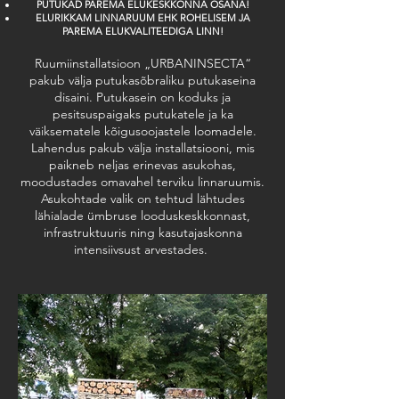
PUTUKAD PAREMA ELUKESKKONNA OSANA!
ELURIKKAM LINNARUUM EHK ROHELISEM JA
PAREMA ELUKVALITEEDIGA LINN!
Ruumiinstallatsioon „URBANINSECTA“
pakub välja putukasõbraliku putukaseina
disaini. Putukasein on koduks ja
pesitsuspaigaks putukatele ja ka
väiksematele kõigusoojastele loomadele.
Lahendus pakub välja installatsiooni, mis
paikneb neljas erinevas asukohas,
moodustades omavahel terviku linnaruumis.
Asukohtade valik on tehtud lähtudes
lähialade ümbruse looduskeskkonnast,
infrastruktuuris ning kasutajaskonna
intensiivsust arvestades.