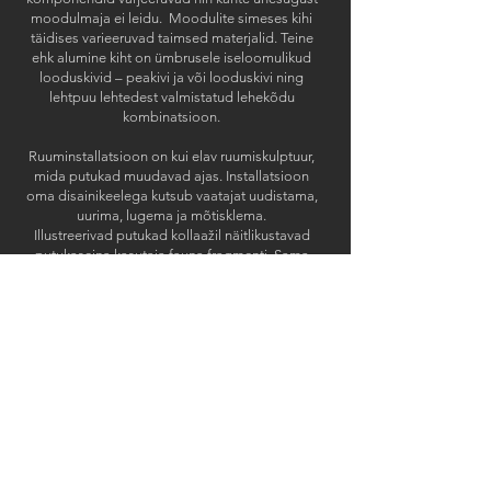
moodulmaja ei leidu. Moodulite simeses kihi
täidises varieeruvad taimsed materjalid. Teine
ehk alumine kiht on ümbrusele iseloomulikud
looduskivid – peakivi ja või looduskivi ning
lehtpuu lehtedest valmistatud lehekõdu
kombinatsioon.
Ruuminstallatsioon on kui elav ruumiskulptuur,
mida putukad muudavad ajas. Installatsioon
oma disainikeelega kutsub vaatajat uudistama,
uurima, lugema ja mõtisklema.
Illustreerivad putukad kollaažil näitlikustavad
putukaseina kasutaja fauna fragmenti. Sama
stiilikeeles vormistatakse ruumiinstallatsiooni
plakatid ja infomaterjalide illustratsioonid.
URBANINSECTA – PUTUKASEIN –
PUTUKAHOTELL – LINNARUUMI KUNST –
ELUKESKKOND
2023
< Back to Portfolio