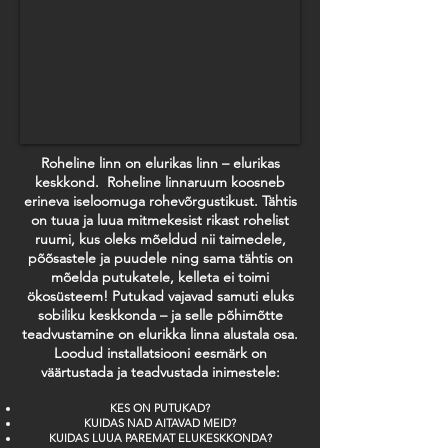
Roheline linn on elurikas linn – elurikas
keskkond. Roheline linnaruum koosneb
erineva iseloomuga rohevõrgustikust. Tähtis
on tuua ja luua mitmekesist rikast rohelist
ruumi, kus oleks mõeldud nii taimedele,
põõsastele ja puudele ning sama tähtis on
mõelda putukatele, kelleta ei toimi
ökosüsteem! Putukad vajavad samuti eluks
sobiliku keskkonda – ja selle põhimõtte
teadvustamine on elurikka linna alustala osa.
Loodud installatsiooni eesmärk on
väärtustada ja teadvustada inimestele:
KES ON PUTUKAD?
KUIDAS NAD AITAVAD MEID?
KUIDAS LUUA PAREMAT ELUKESKKONDA?