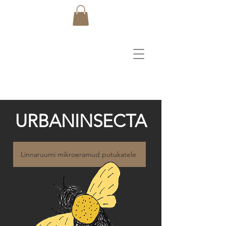
URBANINSECTA
Linnaruumi mikroeramud putukatele