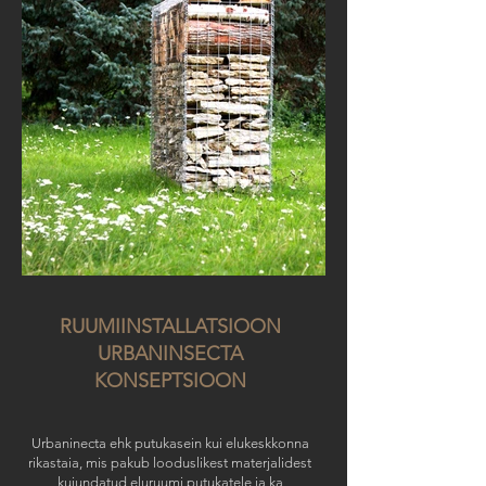
RUUMIINSTALLATSIOON
URBANINSECTA
KONSEPTSIOON
Urbaninecta ehk putukasein kui elukeskkonna
rikastaia, mis pakub looduslikest materjalidest
kujundatud eluruumi putukatele ja ka